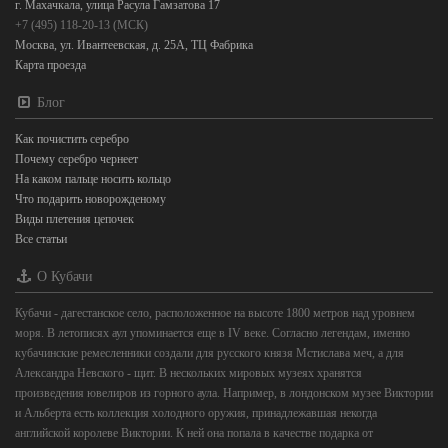
г. Махачкала, улица Расула Гамзатова 17
+7 (495) 118-20-13 (МСК)
Москва, ул. Ивантеевская, д. 25А, ТЦ Фабрика
Карта проезда
Блог
Как почистить серебро
Почему серебро чернеет
На каком пальце носить кольцо
Что подарить новорожденому
Виды плетения цепочек
Все статьи
О Кубачи
Кубачи - дагестанское село, расположенное на высоте 1800 метров над уровнем
моря. В летописях аул упоминается еще в IV веке. Согласно легендам, именно
кубачинские ремесленники создали для русского князя Мстислава меч, а для
Александра Невского - щит. В нескольких мировых музеях хранятся
произведения ювелиров из горного аула. Например, в лондонском музее Виктории
и Альберта есть коллекция холодного оружия, принадлежавшая некогда
английской королеве Виктории. К ней она попала в качестве подарка от