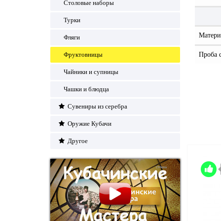
Столовые наборы
Турки
Матери
Фляги
Фруктовницы
Проба 
Чайники и супницы
Чашки и блюдца
Сувениры из серебра
Оружие Кубачи
Другое