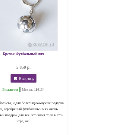
Брелок Футбольный мяч
5 850 р.
В корзину
В наличии
Модель
110134
болиста, и для болельщика-лучше подарка
ти, серебряный футбольный мяч очень
й подарок для тех, кто знает толк в этой
игре, оч..