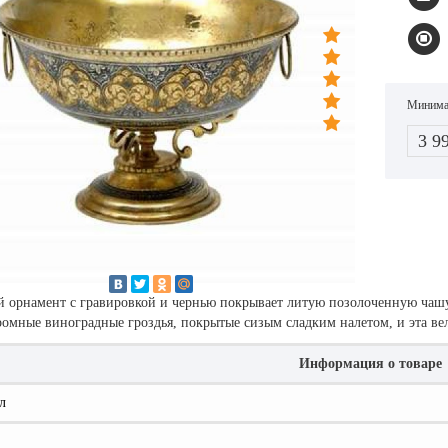
Минимал
3 9
 орнамент с гравировкой и чернью покрывает литую позолоченную чаш
ромные виноградные гроздья, покрытые сизым сладким налетом, и эта ве
Информация о товаре
л