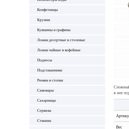
Конфетницы
Кружки
Кувшины и графины
Ложки десертные и столовые
Ложки чайные и кофейные
Подносы
Подстаканники
Рюмки и стопки
Сложный
Самовары
в нее ог
Сахарницы
Сервизы
Артику
Стаканы
Вес