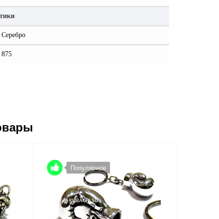
стики
Серебро
875
овары
Популярное