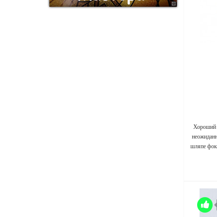
Хороший 
неожиданн
шляпе фок