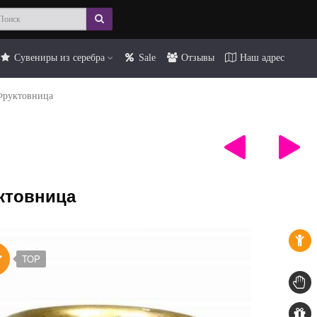
Сувениры из серебра
Sale
Отзывы
Наш адрес
Фруктовница
ктовница
TOP