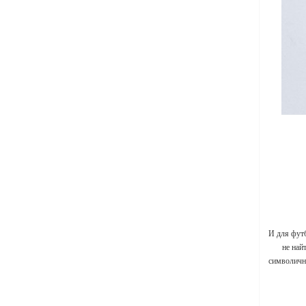
И для фут
не най
символичны