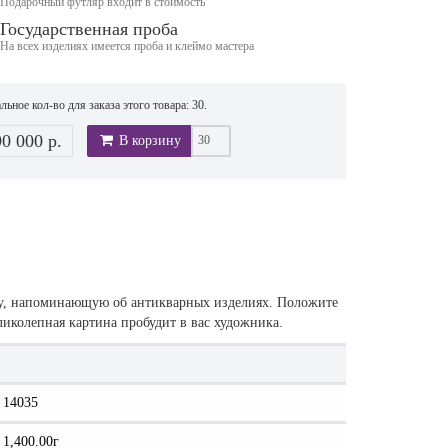
Подарочный футляр входит в стоимость
Государственная проба
На всех изделиях имеется проба и клеймо мастера
ьное кол-во для заказа этого товара: 30.
90 000 р.
В корзину
у, напоминающую об антикварных изделиях. Положите
ликолепная картина пробудит в вас художника.
14035
1,400.00г