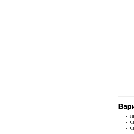
Вар
Пр
Оп
О