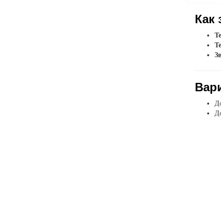
Как 
Т
Т
З
Вар
До
До