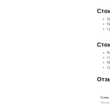
Стои
Пр
Пр
Ср
Стои
П
Ст
Мы
Ср
Отз
Елена
Москва