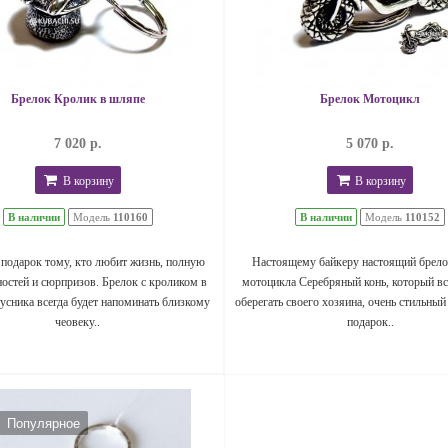
Брелок Кролик в шляпе
Брелок Мотоцикл
7 020 р.
5 070 р.
В корзину
В корзину
В наличии
Модель
110160
В наличии
Модель
110152
подарок тому, кто любит жизнь, полную
Настоящему байкеру настоящий брело
остей и сюрпризов. Брелок с кроликом в
мотоцикла Серебряный конь, который вс
усника всегда будет напоминать близкому
оберегать своего хозяина, очень стильный
чеовеку..
подарок..
Популярное