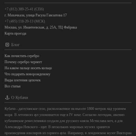
+7 (812) 389-25-41 (СПб)
г. Махачкала, улица Расула Гамзатова 17
+7 (495) 118-20-13 (МСК)
Москва, ул. Ивантеевская, д. 25А, ТЦ Фабрика
Карта проезда
Блог
Как почистить серебро
Почему серебро чернеет
На каком пальце носить кольцо
Что подарить новорожденому
Виды плетения цепочек
Все статьи
О Кубачи
Кубачи - дагестанское село, расположенное на высоте 1800 метров над уровнем
моря. В летописях аул упоминается еще в IV веке. Согласно легендам, именно
кубачинские ремесленники создали для русского князя Мстислава меч, а для
Александра Невского - щит. В нескольких мировых музеях хранятся
произведения ювелиров из горного аула. Например, в лондонском музее Виктории