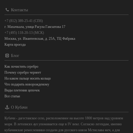
Контакты
+7 (812) 389-25-41 (СПб)
г. Махачкала, улица Расула Гамзатова 17
+7 (495) 118-20-13 (МСК)
Москва, ул. Ивантеевская, д. 25А, ТЦ Фабрика
Карта проезда
Блог
Как почистить серебро
Почему серебро чернеет
На каком пальце носить кольцо
Что подарить новорожденому
Виды плетения цепочек
Все статьи
О Кубачи
Кубачи - дагестанское село, расположенное на высоте 1800 метров над уровнем
моря. В летописях аул упоминается еще в IV веке. Согласно легендам, именно
кубачинские ремесленники создали для русского князя Мстислава меч, а для