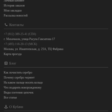
Личный кабинет
История заказов
Мои закладки
Рассылка новостей
Контакты
+7 (812) 389-25-41 (СПб)
г. Махачкала, улица Расула Гамзатова 17
+7 (495) 118-20-13 (МСК)
Москва, ул. Ивантеевская, д. 25А, ТЦ Фабрика
Карта проезда
Блог
Как почистить серебро
Почему серебро чернеет
На каком пальце носить кольцо
Что подарить новорожденому
Виды плетения цепочек
Все статьи
О Кубачи