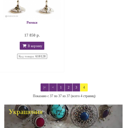
Рюмки
17 850 р.
В корзину
Код товара:
610128
|<
<
1
2
3
4
Показано с 37 по 37 из 37 (всего 4 страниц)
Украшения