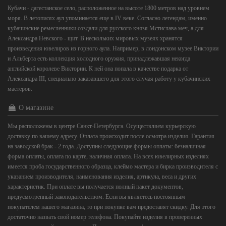
Кубачи - дагестанское село, расположенное на высоте 1800 метров над уровнем
моря. В летописях аул упоминается еще в IV веке. Согласно легендам, именно
кубачинские ремесленники создали для русского князя Мстислава меч, а для
Александра Невского - щит. В нескольких мировых музеях хранятся
произведения ювелиров из горного аула. Например, в лондонском музее Виктории
и Альберта есть коллекция холодного оружия, принадлежавшая некогда
английской королеве Виктории. К ней она попала в качестве подарка от
Александра III, специально заказавшего для этого случая работу у кубачинских
мастеров.
О магазине
Мы расположены в центре Санкт-Петербурга. Осуществляем курьерскую
доставку по вашему адресу. Оплата происходит после осмотра изделия. Гарантия
на заводской брак - 2 года. Доступны следующие формы оплаты: безналичная
форма оплаты, оплата по карте, наличная оплата. На всех ювелирных изделиях
имеется проба государственного образца, клеймо мастера и бирка производителя с
указанием производителя, наименования изделия, артикула, веса и других
характеристик. При оплате вы получается полный пакет документов,
предусмотренный законодательством. Если вы являетесь постоянным
покупателем нашего магазина, то при покупке вам предоставят скидку. Для этого
достаточно назвать свой номер телефона. Покупайте изделия в проверенных